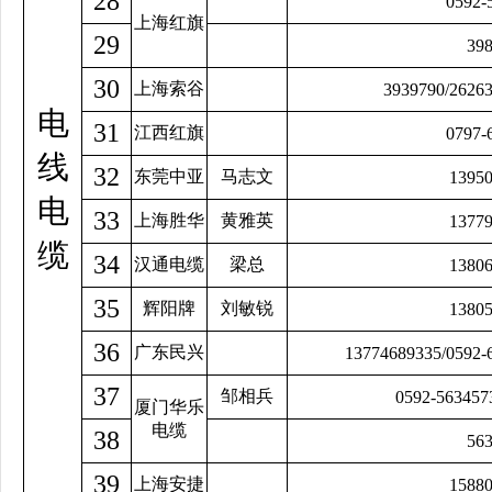
28
0592-
上海红旗
29
39
30
上海索谷
3939790/2626
电
31
江西红旗
0797-
线
32
东莞中亚
马志文
1395
电
33
上海胜华
黄雅英
1377
缆
34
汉通电缆
梁总
1380
35
辉阳牌
刘敏锐
1380
36
广东民兴
13774689335/0592-
37
邹相兵
0592-563457
厦门华乐
电缆
38
56
39
上海安捷
1588