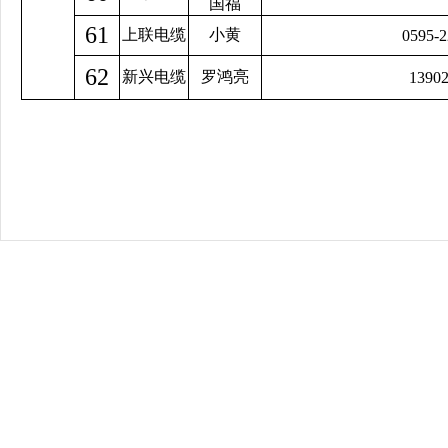
国福
61
上联电缆
小黄
0595-
62
新兴电缆
罗鸿亮
1390