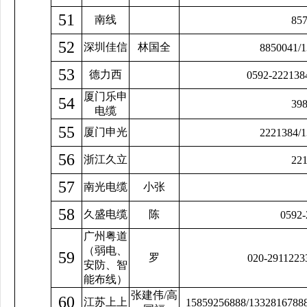
51
南线
85
52
深圳佳信
林国全
8850041
/
53
德力西
0592-222138
厦门乐申
54
39
电缆
55
厦门申光
2221384/
56
浙江久立
22
57
南光电缆
小张
58
久盛电缆
陈
0592-
广州粤道
（弱电、
59
罗
020-2911223
安防、智
能布线）
张建伟/高
60
江苏上上
15859256888/1332816788